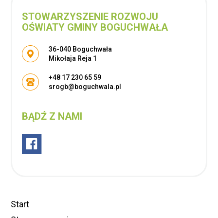
STOWARZYSZENIE ROZWOJU
OŚWIATY GMINY BOGUCHWAŁA
Adres pocztowy:
36-040 Boguchwała
Mikołaja Reja 1
+48 17 230 65 59
srogb@boguchwala.pl
BĄDŹ Z NAMI
Start