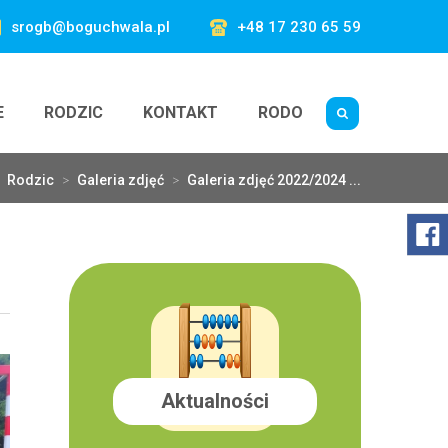
srogb@boguchwala.pl
+48 17 230 65 59
E
RODZIC
KONTAKT
RODO
Rodzic
>
Galeria zdjęć
>
Galeria zdjęć 2022/2024 ...
Aktualności