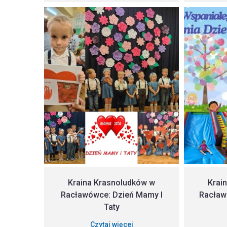
Kraina Krasnoludków w
Krai
Racławówce: Dzień Mamy I
Racław
Taty
Czytaj więcej