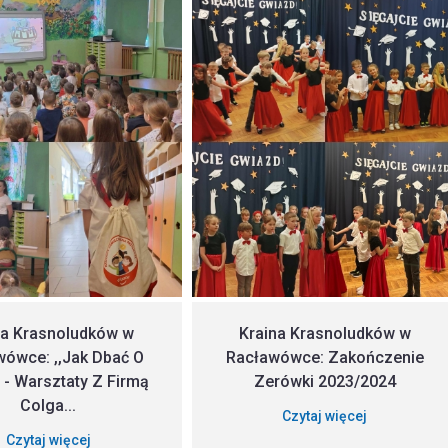
na Krasnoludków w
Kraina Krasnoludków w
wówce: ,,Jak Dbać O
Racławówce: Zakończenie
' - Warsztaty Z Firmą
Zerówki 2023/2024
Colga...
Czytaj więcej
Czytaj więcej