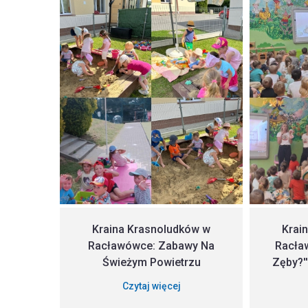
Kraina Krasnoludków w
Krai
Racławówce: Zabawy Na
Racła
Świeżym Powietrzu
Zęby?'
Czytaj więcej