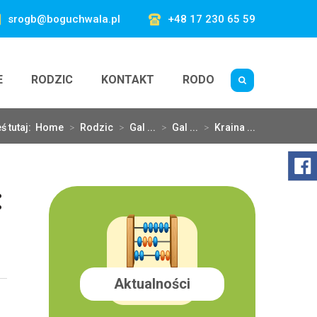
srogb@boguchwala.pl
+48 17 230 65 59
E
RODZIC
KONTAKT
RODO
ś tutaj:
Home
>
Rodzic
>
Gal ...
>
Gal ...
>
Kraina ...
:
Aktualności