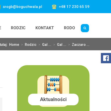
srogb@boguchwala.pl
+48 17 230 65 59
E
RODZIC
KONTAKT
RODO
tutaj:
Home
>
Rodzic
>
Gal ...
>
Gal ...
>
Zaczaro ...
Aktualności