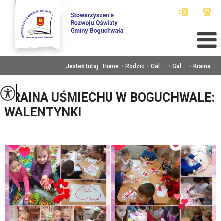
Jesteś tutaj:
Home
>
Rodzic
>
Gal ...
>
Gal ...
>
Kraina ...
KRAINA UŚMIECHU W BOGUCHWALE:
WALENTYNKI