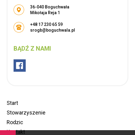
Adres pocztowy:
36-040 Boguchwała
Mikołaja Reja 1
+48 17 230 65 59
srogb@boguchwala.pl
BĄDŹ Z NAMI
Start
Stowarzyszenie
Rodzic
Kontakt