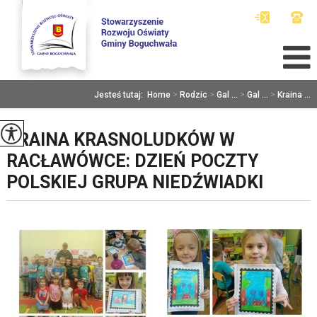
Jesteś tutaj:
Home
>
Rodzic
>
Gal ...
>
Gal ...
>
Kraina ...
KRAINA KRASNOLUDKÓW W
RACŁAWÓWCE: DZIEŃ POCZTY
POLSKIEJ GRUPA NIEDŹWIADKI