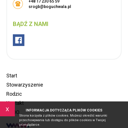
+48 17 230 65 59
srogb@boguchwala.pl
BĄDŹ Z NAMI
Start
Stowarzyszenie
Rodzic
Kontakt
x
INFORMACJA DOTYCZĄCA PLIKÓW COOKIES
RODO
Strona korzysta z plików cookies. Możesz określić warunki
przechowywania lub dostępu do plików cookies w Twojej
przeglądarce.