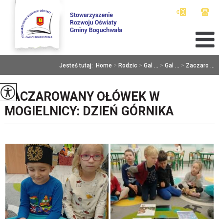
Jesteś tutaj:
Home
>
Rodzic
>
Gal ...
>
Gal ...
>
Zaczaro ...
ZACZAROWANY OŁÓWEK W
MOGIELNICY: DZIEŃ GÓRNIKA