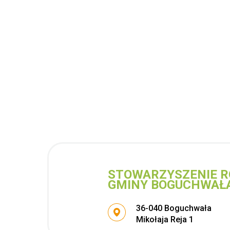
STOWARZYSZENIE R
GMINY BOGUCHWAŁ
Adres pocztowy:
36-040 Boguchwała
Mikołaja Reja 1