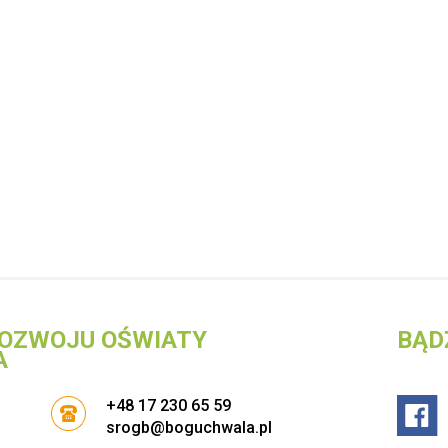
OZWOJU OŚWIATY
BĄD
A
+48 17 230 65 59
srogb@boguchwala.pl