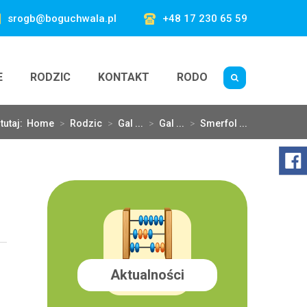
srogb@boguchwala.pl
+48 17 230 65 59
E
RODZIC
KONTAKT
RODO
tutaj:
Home
>
Rodzic
>
Gal ...
>
Gal ...
>
Smerfol ...
Aktualności