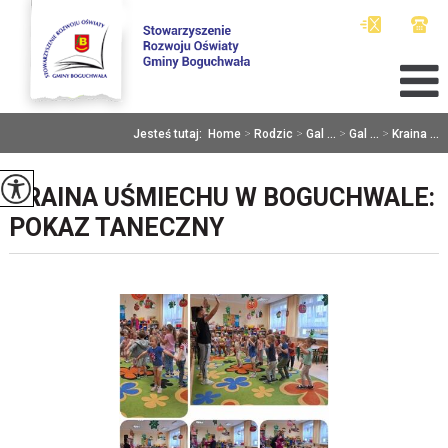
Jesteś tutaj:
Home
>
Rodzic
>
Gal ...
>
Gal ...
>
Kraina ...
KRAINA UŚMIECHU W BOGUCHWALE:
POKAZ TANECZNY