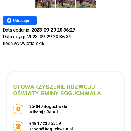
Udostępnij
Data dodania:
2023-09-29 20:36:27
Data edycji:
2023-09-29 20:36:34
Ilość wyświetleń:
481
STOWARZYSZENIE ROZWOJU
OŚWIATY GMINY BOGUCHWAŁA
Adres pocztowy:
36-040 Boguchwała
Mikołaja Reja 1
+48 17 230 65 59
srogb@boguchwala.pl