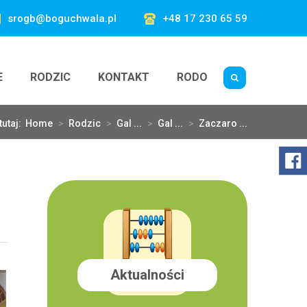
srogb@boguchwala.pl
+48 17 230 65 59
E
RODZIC
KONTAKT
RODO
tutaj:
Home
>
Rodzic
>
Gal ...
>
Gal ...
>
Zaczaro ...
Aktualności