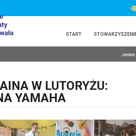
START
STOWARZYSZENI
Jesteś 
INA W LUTORYŻU:
NA YAMAHA