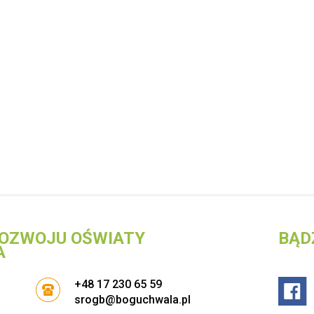
OZWOJU OŚWIATY
BĄD
A
+48 17 230 65 59
srogb@boguchwala.pl