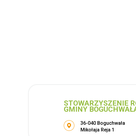
STOWARZYSZENIE R
GMINY BOGUCHWAŁ
Adres pocztowy:
36-040 Boguchwała
Mikołaja Reja 1