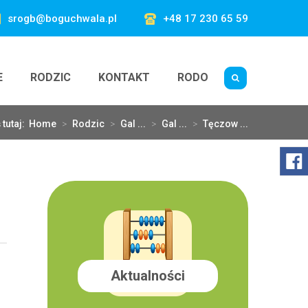
srogb@boguchwala.pl
+48 17 230 65 59
E
RODZIC
KONTAKT
RODO
 tutaj:
Home
>
Rodzic
>
Gal ...
>
Gal ...
>
Tęczow ...
Aktualności