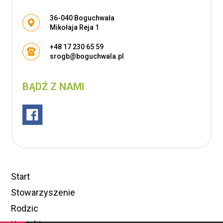
Adres pocztowy:
36-040 Boguchwała
Mikołaja Reja 1
+48 17 230 65 59
srogb@boguchwala.pl
BĄDŹ Z NAMI
Start
Stowarzyszenie
Rodzic