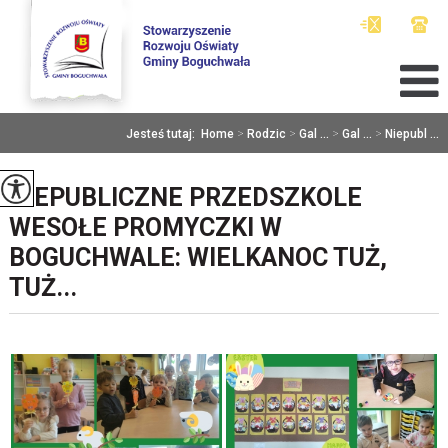
Jesteś tutaj:
Home
>
Rodzic
>
Gal ...
>
Gal ...
>
Niepubl ...
NIEPUBLICZNE PRZEDSZKOLE
WESOŁE PROMYCZKI W
BOGUCHWALE: WIELKANOC TUŻ,
TUŻ...