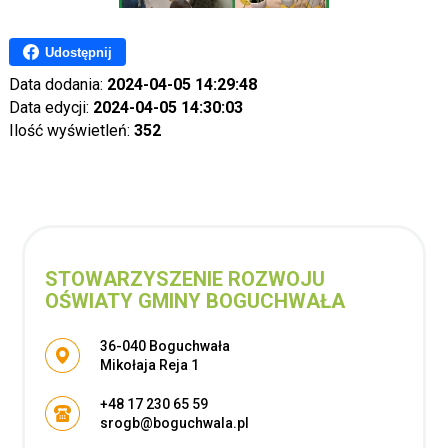
Udostępnij
Data dodania:
2024-04-05 14:29:48
Data edycji:
2024-04-05 14:30:03
Ilość wyświetleń:
352
STOWARZYSZENIE ROZWOJU
OŚWIATY GMINY BOGUCHWAŁA
Adres pocztowy:
36-040 Boguchwała
Mikołaja Reja 1
+48 17 230 65 59
srogb@boguchwala.pl