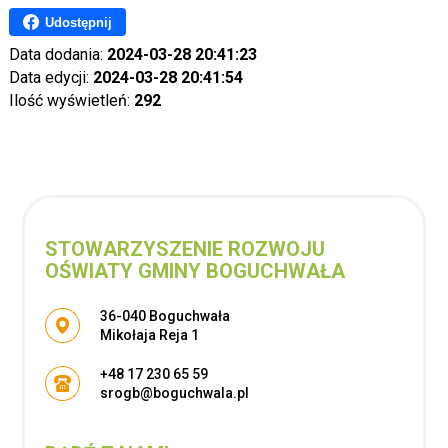
Udostępnij
Data dodania:
2024-03-28 20:41:23
Data edycji:
2024-03-28 20:41:54
Ilość wyświetleń:
292
STOWARZYSZENIE ROZWOJU
OŚWIATY GMINY BOGUCHWAŁA
Adres pocztowy:
36-040 Boguchwała
Mikołaja Reja 1
+48 17 230 65 59
srogb@boguchwala.pl