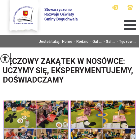
Jesteś tutaj:
Home
>
Rodzic
>
Gal ...
>
Gal ...
>
Tęczow ...
TĘCZOWY ZAKĄTEK W NOSÓWCE:
UCZYMY SIĘ, EKSPERYMENTUJEMY,
DOŚWIADCZAMY