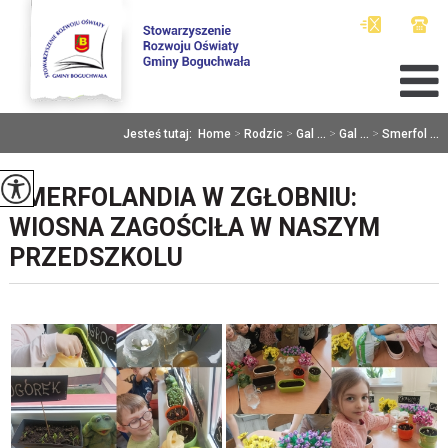
Jesteś tutaj:
Home
>
Rodzic
>
Gal ...
>
Gal ...
>
Smerfol ...
SMERFOLANDIA W ZGŁOBNIU:
WIOSNA ZAGOŚCIŁA W NASZYM
PRZEDSZKOLU