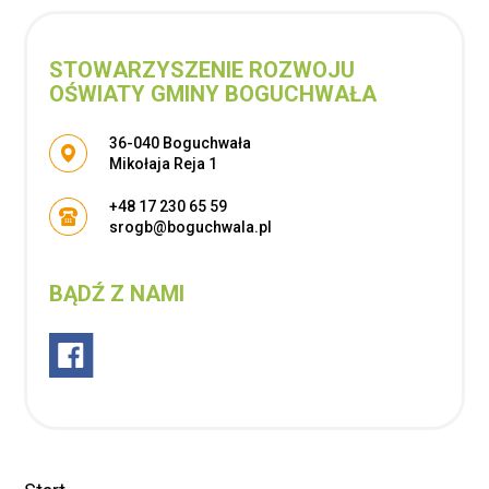
STOWARZYSZENIE ROZWOJU
OŚWIATY GMINY BOGUCHWAŁA
Adres pocztowy:
36-040 Boguchwała
Mikołaja Reja 1
+48 17 230 65 59
srogb@boguchwala.pl
BĄDŹ Z NAMI