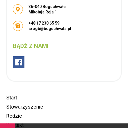
Adres pocztowy:
36-040 Boguchwała
Mikołaja Reja 1
+48 17 230 65 59
srogb@boguchwala.pl
BĄDŹ Z NAMI
Start
Stowarzyszenie
Rodzic
Kontakt