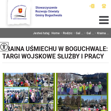
Jesteś tutaj:
Home
>
Rodzic
>
Gal ...
>
Gal ...
>
Kraina ...
KRAINA UŚMIECHU W BOGUCHWALE:
TARGI WOJSKOWE SŁUŻBY I PRACY