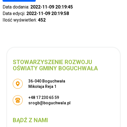
Data dodania:
2022-11-09 20:19:45
Data edycji:
2022-11-09 20:19:58
Ilość wyświetleń:
452
STOWARZYSZENIE ROZWOJU
OŚWIATY GMINY BOGUCHWAŁA
Adres pocztowy:
36-040 Boguchwała
Mikołaja Reja 1
+48 17 230 65 59
srogb@boguchwala.pl
BĄDŹ Z NAMI