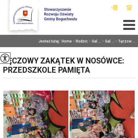
Jesteś tutaj:
Home
>
Rodzic
>
Gal ...
>
Gal ...
>
Tęczow ...
TĘCZOWY ZAKĄTEK W NOSÓWCE:
PRZEDSZKOLE PAMIĘTA