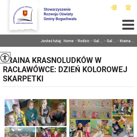
Jesteś tutaj:
Home
>
Rodzic
>
Gal ...
>
Gal ...
>
Kraina ...
KRAINA KRASNOLUDKÓW W
RACŁAWÓWCE: DZIEŃ KOLOROWEJ
SKARPETKI