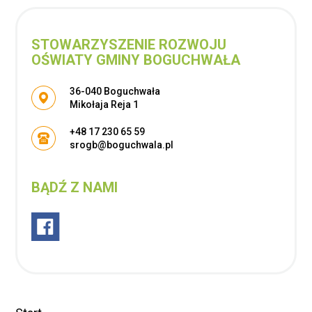
STOWARZYSZENIE ROZWOJU
OŚWIATY GMINY BOGUCHWAŁA
Adres pocztowy:
36-040 Boguchwała
Mikołaja Reja 1
+48 17 230 65 59
srogb@boguchwala.pl
BĄDŹ Z NAMI