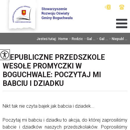
Jesteś tutaj:
Home
>
Rodzic
>
Gal ...
>
Gal ...
>
Niepubl ...
NIEPUBLICZNE PRZEDSZKOLE
WESOŁE PROMYCZKI W
BOGUCHWALE: POCZYTAJ MI
BABCIU I DZIADKU
Nikt tak nie czyta bajek jak babcia i dziadek...
Poczytaj mi babciu i dziadku to akcja, do której zaprosiliśmy
babcie i dziadków naszych przedszkolaków. Poprosiliśmy