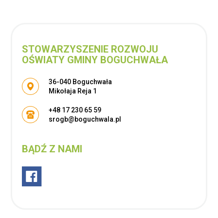
STOWARZYSZENIE ROZWOJU
OŚWIATY GMINY BOGUCHWAŁA
Adres pocztowy:
36-040 Boguchwała
Mikołaja Reja 1
+48 17 230 65 59
srogb@boguchwala.pl
BĄDŹ Z NAMI