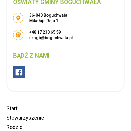
OŚWIATY GMINY BOGUCHWAŁA
Adres pocztowy:
36-040 Boguchwała
Mikołaja Reja 1
+48 17 230 65 59
srogb@boguchwala.pl
BĄDŹ Z NAMI
Start
Stowarzyszenie
Rodzic