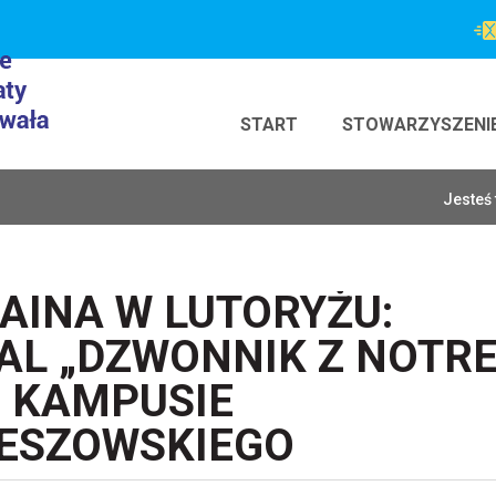
START
STOWARZYSZENI
Jesteś 
INA W LUTORYŻU:
AL „DZWONNIK Z NOTR
O KAMPUSIE
ZESZOWSKIEGO