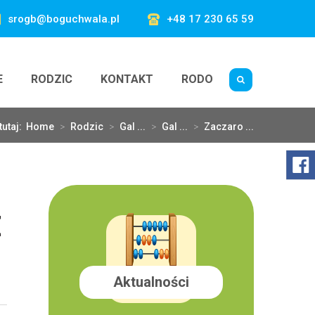
srogb@boguchwala.pl
+48 17 230 65 59
E
RODZIC
KONTAKT
RODO
tutaj:
Home
>
Rodzic
>
Gal ...
>
Gal ...
>
Zaczaro ...
E
Aktualności