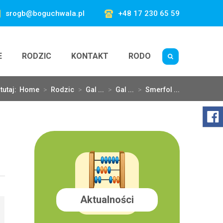
srogb@boguchwala.pl
+48 17 230 65 59
E
RODZIC
KONTAKT
RODO
tutaj:
Home
>
Rodzic
>
Gal ...
>
Gal ...
>
Smerfol ...
Aktualności