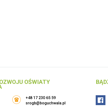
OZWOJU OŚWIATY
BĄD
A
+48 17 230 65 59
srogb@boguchwala.pl