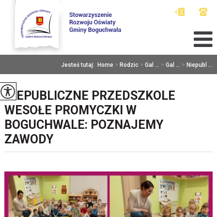
Jesteś tutaj:
Home
>
Rodzic
>
Gal ...
>
Gal ...
>
Niepubl ...
NIEPUBLICZNE PRZEDSZKOLE
WESOŁE PROMYCZKI W
BOGUCHWALE: POZNAJEMY
ZAWODY