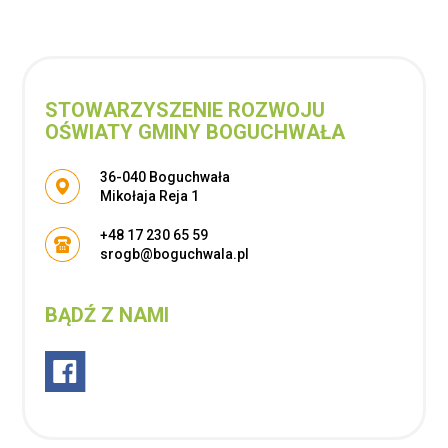
STOWARZYSZENIE ROZWOJU
OŚWIATY GMINY BOGUCHWAŁA
Adres pocztowy:
36-040 Boguchwała
Mikołaja Reja 1
+48 17 230 65 59
srogb@boguchwala.pl
BĄDŹ Z NAMI