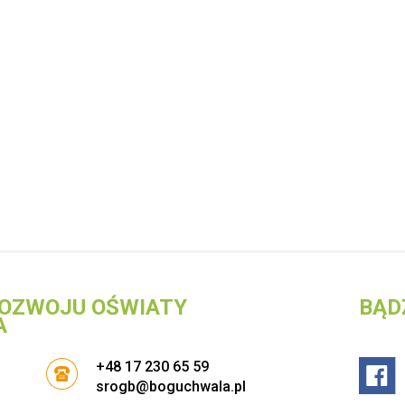
OZWOJU OŚWIATY
BĄD
A
+48 17 230 65 59
srogb@boguchwala.pl