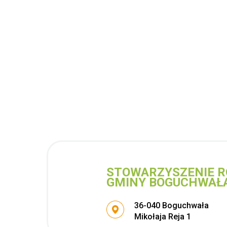
STOWARZYSZENIE R
GMINY BOGUCHWAŁ
Adres pocztowy:
36-040 Boguchwała
Mikołaja Reja 1