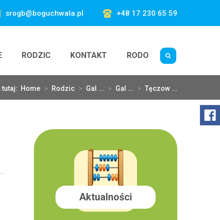
srogb@boguchwala.pl
+48 17 230 65 59
E
RODZIC
KONTAKT
RODO
 tutaj:
Home
>
Rodzic
>
Gal ...
>
Gal ...
>
Tęczow ...
Aktualności