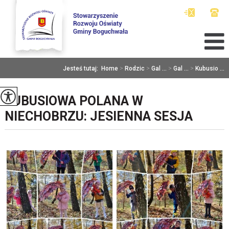
Jesteś tutaj:
Home
>
Rodzic
>
Gal ...
>
Gal ...
>
Kubusio ...
KUBUSIOWA POLANA W
NIECHOBRZU: JESIENNA SESJA