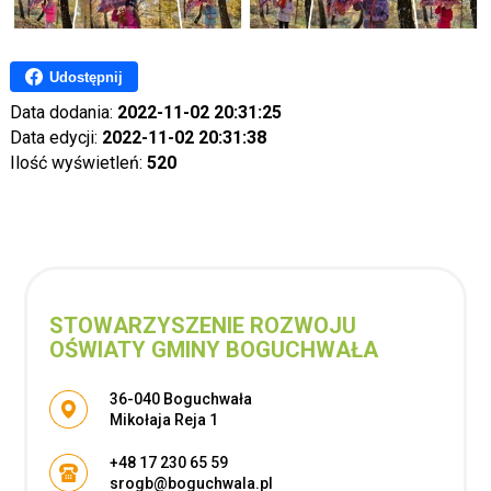
Udostępnij
Data dodania:
2022-11-02 20:31:25
Data edycji:
2022-11-02 20:31:38
Ilość wyświetleń:
520
STOWARZYSZENIE ROZWOJU
OŚWIATY GMINY BOGUCHWAŁA
Adres pocztowy:
36-040 Boguchwała
Mikołaja Reja 1
+48 17 230 65 59
srogb@boguchwala.pl