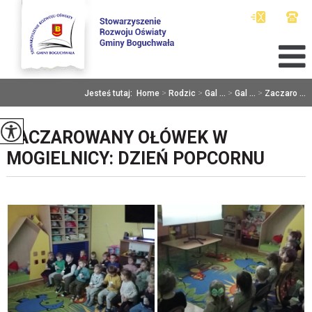
Jesteś tutaj:
Home
>
Rodzic
>
Gal ...
>
Gal ...
>
Zaczaro ...
ZACZAROWANY OŁÓWEK W
MOGIELNICY: DZIEŃ POPCORNU