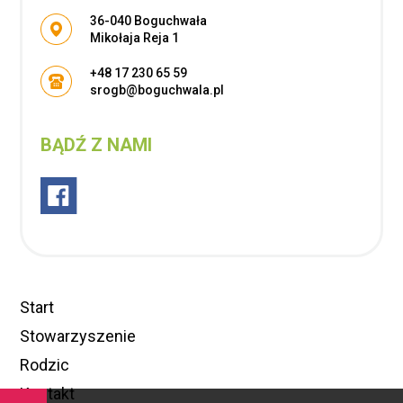
Adres pocztowy:
36-040 Boguchwała
Mikołaja Reja 1
+48 17 230 65 59
srogb@boguchwala.pl
BĄDŹ Z NAMI
Start
Stowarzyszenie
Rodzic
Kontakt