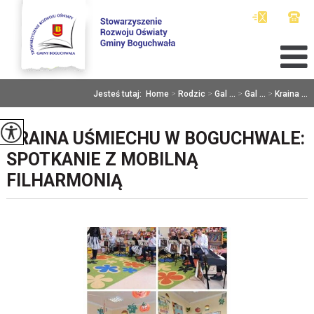
Jesteś tutaj:
Home
>
Rodzic
>
Gal ...
>
Gal ...
>
Kraina ...
KRAINA UŚMIECHU W BOGUCHWALE:
SPOTKANIE Z MOBILNĄ
FILHARMONIĄ