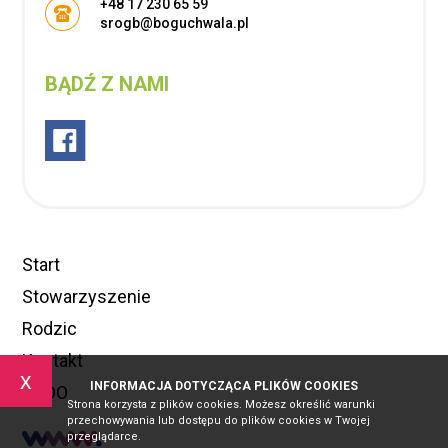
+48 17 230 65 59
srogb@boguchwala.pl
BĄDŹ Z NAMI
Start
Stowarzyszenie
Rodzic
Kontakt
x
INFORMACJA DOTYCZĄCA PLIKÓW COOKIES
RODO
Strona korzysta z plików cookies. Możesz określić warunki
przechowywania lub dostępu do plików cookies w Twojej
przeglądarce.