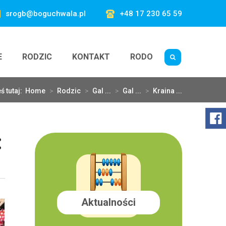
srogb@boguchwala.pl
+48 17 230 65 59
E
RODZIC
KONTAKT
RODO
ś tutaj:
Home
>
Rodzic
>
Gal ...
>
Gal ...
>
Kraina ...
:
Aktualności