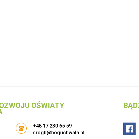
OZWOJU OŚWIATY
BĄD
A
+48 17 230 65 59
srogb@boguchwala.pl