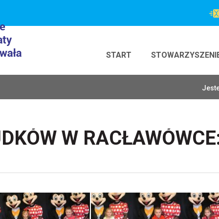
START
STOWARZYSZENI
Jeste
UDKÓW W RACŁAWÓWCE
I