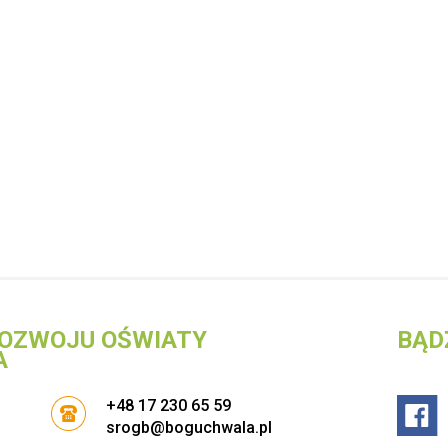
OZWOJU OŚWIATY
BĄD
A
+48 17 230 65 59
srogb@boguchwala.pl