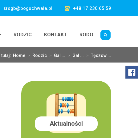
srogb@boguchwala.pl
+48 17 230 65 59
E
RODZIC
KONTAKT
RODO
 tutaj:
Home
>
Rodzic
>
Gal ...
>
Gal ...
>
Tęczow ...
Aktualności