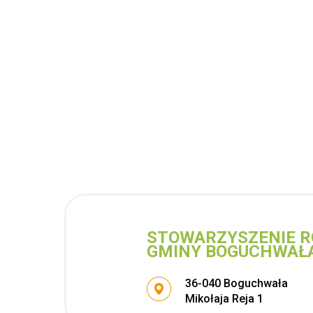
STOWARZYSZENIE R
GMINY BOGUCHWAŁ
Adres pocztowy:
36-040 Boguchwała
Mikołaja Reja 1