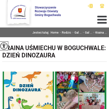
Jesteś tutaj:
Home
>
Rodzic
>
Gal ...
>
Gal ...
>
Kraina ...
KRAINA UŚMIECHU W BOGUCHWALE:
DZIEŃ DINOZAURA