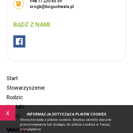
+48 17 230 65 59
srogb@boguchwala.pl
BĄDŹ Z NAMI
Start
Stowarzyszenie
Rodzic
Kontakt
x
INFORMACJA DOTYCZĄCA PLIKÓW COOKIES
RODO
Strona korzysta z plików cookies. Możesz określić warunki
przechowywania lub dostępu do plików cookies w Twojej
przeglądarce.