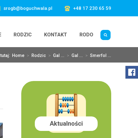
srogb@boguchwala.pl
+48 17 230 65 59
E
RODZIC
KONTAKT
RODO
tutaj:
Home
>
Rodzic
>
Gal ...
>
Gal ...
>
Smerfol ...
Aktualności