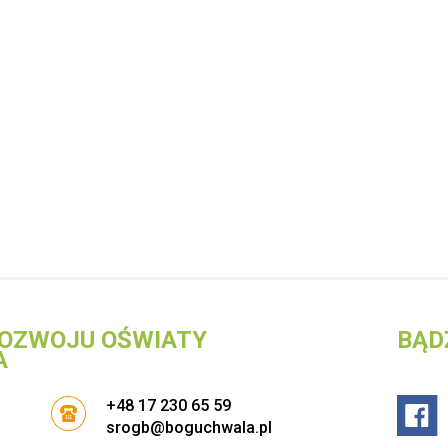
OZWOJU OŚWIATY
BĄD
A
+48 17 230 65 59
srogb@boguchwala.pl