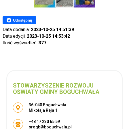
Udostępnij
Data dodania:
2023-10-25 14:51:39
Data edycji:
2023-10-25 14:53:42
Ilość wyświetleń:
377
STOWARZYSZENIE ROZWOJU
OŚWIATY GMINY BOGUCHWAŁA
Adres pocztowy:
36-040 Boguchwała
Mikołaja Reja 1
+48 17 230 65 59
srogb@boguchwala.pl