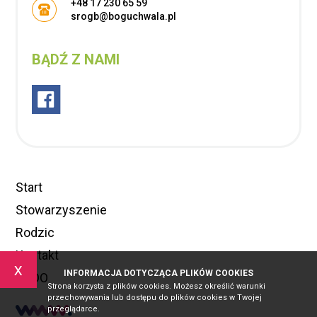
+48 17 230 65 59
srogb@boguchwala.pl
BĄDŹ Z NAMI
Start
Stowarzyszenie
Rodzic
Kontakt
x
INFORMACJA DOTYCZĄCA PLIKÓW COOKIES
RODO
Strona korzysta z plików cookies. Możesz określić warunki
przechowywania lub dostępu do plików cookies w Twojej
przeglądarce.