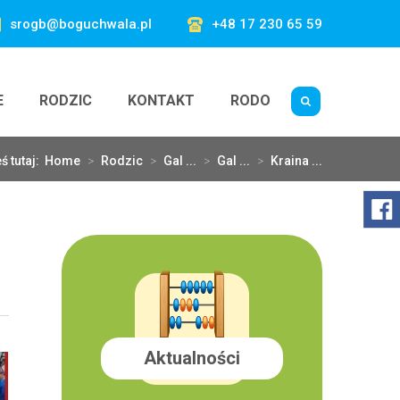
srogb@boguchwala.pl
+48 17 230 65 59
E
RODZIC
KONTAKT
RODO
ś tutaj:
Home
>
Rodzic
>
Gal ...
>
Gal ...
>
Kraina ...
Aktualności