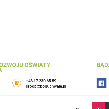
OZWOJU OŚWIATY
BĄD
A
+48 17 230 65 59
srogb@boguchwala.pl
x