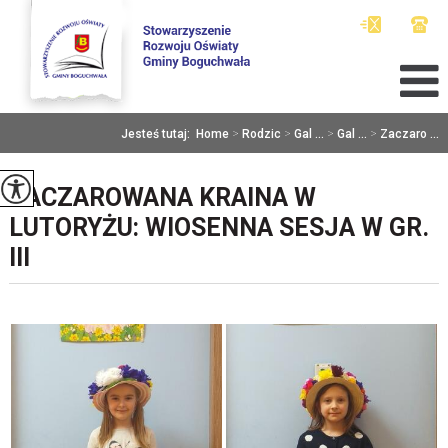
Jesteś tutaj:
Home
>
Rodzic
>
Gal ...
>
Gal ...
>
Zaczaro ...
ZACZAROWANA KRAINA W
LUTORYŻU: WIOSENNA SESJA W GR.
III