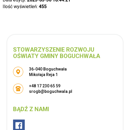
Ilość wyświetleń:
455
STOWARZYSZENIE ROZWOJU
OŚWIATY GMINY BOGUCHWAŁA
Adres pocztowy:
36-040 Boguchwała
Mikołaja Reja 1
+48 17 230 65 59
srogb@boguchwala.pl
BĄDŹ Z NAMI