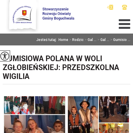
Jesteś tutaj:
Home
>
Rodzic
>
Gal ...
>
Gal ...
>
Gumisio ...
GUMISIOWA POLANA W WOLI
ZGŁOBIEŃSKIEJ: PRZEDSZKOLNA
WIGILIA