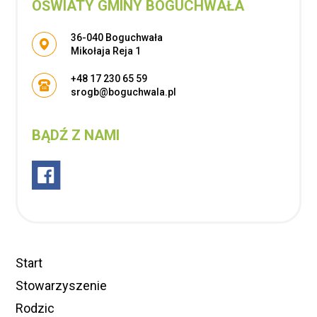
OŚWIATY GMINY BOGUCHWAŁA
Adres pocztowy:
36-040 Boguchwała
Mikołaja Reja 1
+48 17 230 65 59
srogb@boguchwala.pl
BĄDŹ Z NAMI
Start
Stowarzyszenie
Rodzic