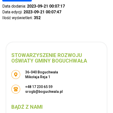
Data dodania:
2023-09-21 00:07:17
Data edycji:
2023-09-21 00:07:47
Ilość wyświetleń:
352
STOWARZYSZENIE ROZWOJU
OŚWIATY GMINY BOGUCHWAŁA
Adres pocztowy:
36-040 Boguchwała
Mikołaja Reja 1
+48 17 230 65 59
srogb@boguchwala.pl
BĄDŹ Z NAMI