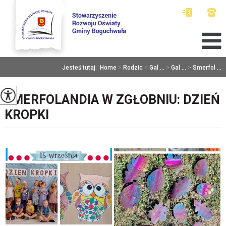
Jesteś tutaj:
Home
>
Rodzic
>
Gal ...
>
Gal ...
>
Smerfol ...
SMERFOLANDIA W ZGŁOBNIU: DZIEŃ
KROPKI