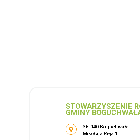
STOWARZYSZENIE R
GMINY BOGUCHWAŁ
Adres pocztowy:
36-040 Boguchwała
Mikołaja Reja 1