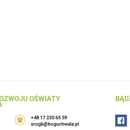
OZWOJU OŚWIATY
BĄD
A
+48 17 230 65 59
srogb@boguchwala.pl