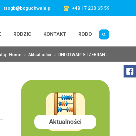
srogb@boguchwala.pl
+48 17 230 65 59
E
RODZIC
KONTAKT
RODO
utaj:
Home
>
Aktualności
>
DNI OTWARTE I ZEBRAN ...
7
Aktualności