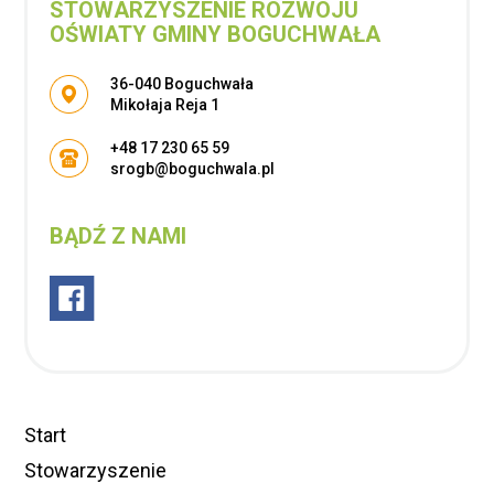
STOWARZYSZENIE ROZWOJU
OŚWIATY GMINY BOGUCHWAŁA
Adres pocztowy:
36-040 Boguchwała
Mikołaja Reja 1
+48 17 230 65 59
srogb@boguchwala.pl
BĄDŹ Z NAMI
Start
Stowarzyszenie