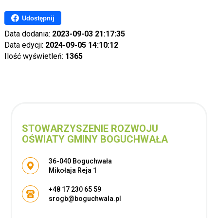
Udostępnij
Data dodania:
2023-09-03 21:17:35
Data edycji:
2024-09-05 14:10:12
Ilość wyświetleń:
1365
STOWARZYSZENIE ROZWOJU
OŚWIATY GMINY BOGUCHWAŁA
Adres pocztowy:
36-040 Boguchwała
Mikołaja Reja 1
+48 17 230 65 59
srogb@boguchwala.pl