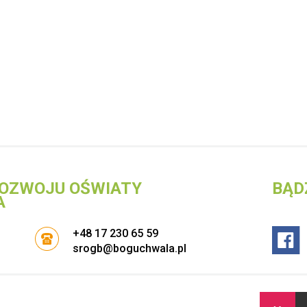
OZWOJU OŚWIATY
BĄD
A
+48 17 230 65 59
srogb@boguchwala.pl