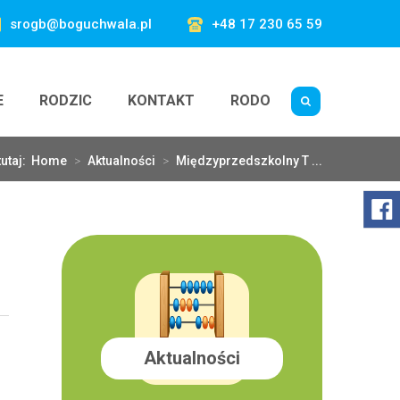
srogb@boguchwala.pl
+48 17 230 65 59
E
RODZIC
KONTAKT
RODO
tutaj:
Home
>
Aktualności
>
Międzyprzedszkolny T ...
Aktualności