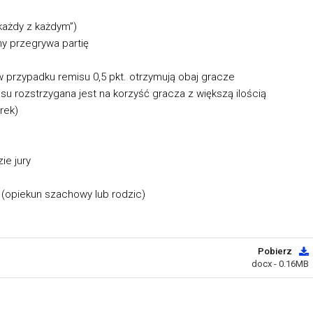
każdy z każdym”)
y przegrywa partię
a w przypadku remisu 0,5 pkt. otrzymują obaj gracze
u rozstrzygana jest na korzyść gracza z większą ilością
rek)
ie jury
a (opiekun szachowy lub rodzic)
Pobierz
docx - 0.16MB