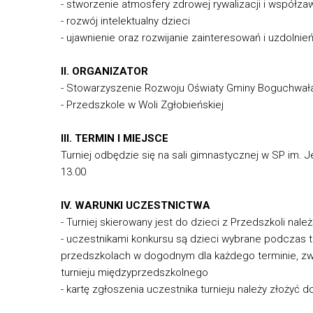
- stworzenie atmosfery zdrowej rywalizacji i współz
- rozwój intelektualny dzieci
- ujawnienie oraz rozwijanie zainteresowań i uzdolnień
II. ORGANIZATOR
- Stowarzyszenie Rozwoju Oświaty Gminy Boguchwał
- Przedszkole w Woli Zgłobieńskiej
III. TERMIN I MIEJSCE
Turniej odbędzie się na sali gimnastycznej w SP im. J
13.00
IV. WARUNKI UCZESTNICTWA
- Turniej skierowany jest do dzieci z Przedszkoli na
- uczestnikami konkursu są dzieci wybrane podczas
przedszkolach w dogodnym dla każdego terminie, zw
turnieju międzyprzedszkolnego
- kartę zgłoszenia uczestnika turnieju należy złożyć 