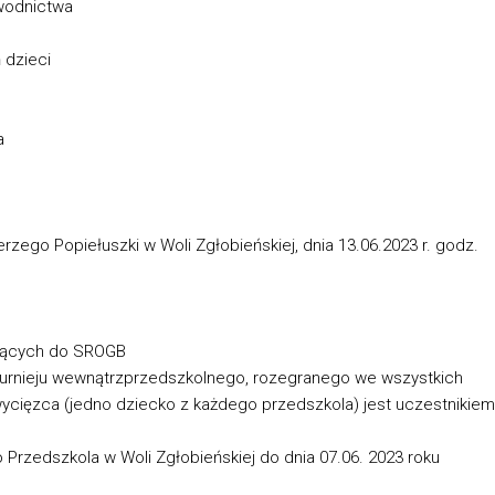
awodnictwa
 dzieci
a
erzego Popiełuszki w Woli Zgłobieńskiej, dnia 13.06.2023 r. godz.
leżących do SROGB
 turnieju wewnątrzprzedszkolnego, rozegranego we wszystkich
ycięzca (jedno dziecko z każdego przedszkola) jest uczestnikiem
do Przedszkola w Woli Zgłobieńskiej do dnia 07.06. 2023 roku