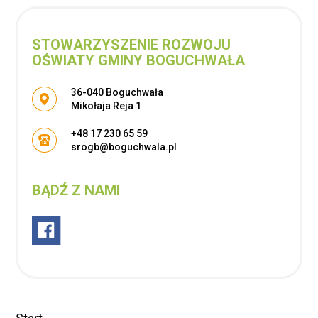
STOWARZYSZENIE ROZWOJU
OŚWIATY GMINY BOGUCHWAŁA
Adres pocztowy:
36-040 Boguchwała
Mikołaja Reja 1
+48 17 230 65 59
srogb@boguchwala.pl
BĄDŹ Z NAMI