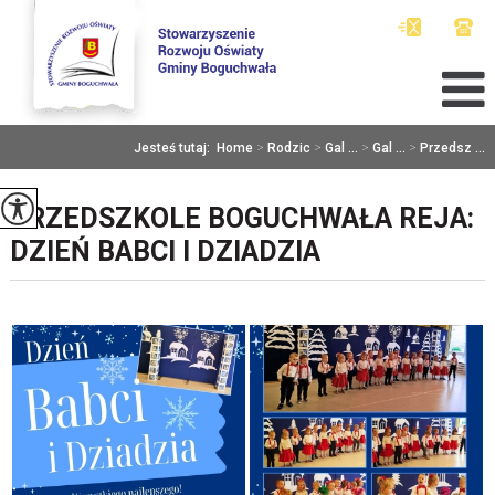
Jesteś tutaj:
Home
>
Rodzic
>
Gal ...
>
Gal ...
>
Przedsz ...
PRZEDSZKOLE BOGUCHWAŁA REJA:
DZIEŃ BABCI I DZIADZIA