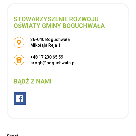
STOWARZYSZENIE ROZWOJU
OŚWIATY GMINY BOGUCHWAŁA
Adres pocztowy:
36-040 Boguchwała
Mikołaja Reja 1
+48 17 230 65 59
srogb@boguchwala.pl
BĄDŹ Z NAMI