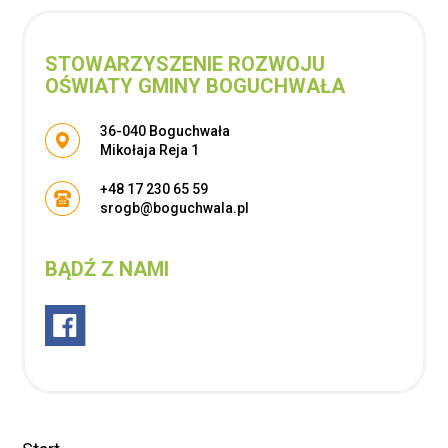
STOWARZYSZENIE ROZWOJU
OŚWIATY GMINY BOGUCHWAŁA
Adres pocztowy:
36-040 Boguchwała
Mikołaja Reja 1
+48 17 230 65 59
srogb@boguchwala.pl
BĄDŹ Z NAMI