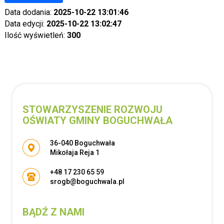
Data dodania:
2025-10-22 13:01:46
Data edycji:
2025-10-22 13:02:47
Ilość wyświetleń:
300
STOWARZYSZENIE ROZWOJU
OŚWIATY GMINY BOGUCHWAŁA
Adres pocztowy:
36-040 Boguchwała
Mikołaja Reja 1
+48 17 230 65 59
srogb@boguchwala.pl
BĄDŹ Z NAMI