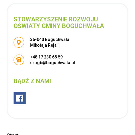
STOWARZYSZENIE ROZWOJU
OŚWIATY GMINY BOGUCHWAŁA
Adres pocztowy:
36-040 Boguchwała
Mikołaja Reja 1
+48 17 230 65 59
srogb@boguchwala.pl
BĄDŹ Z NAMI