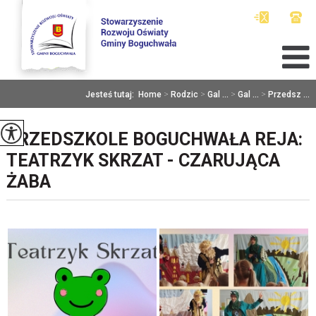
Jesteś tutaj:
Home
>
Rodzic
>
Gal ...
>
Gal ...
>
Przedsz ...
PRZEDSZKOLE BOGUCHWAŁA REJA:
TEATRZYK SKRZAT - CZARUJĄCA
ŻABA