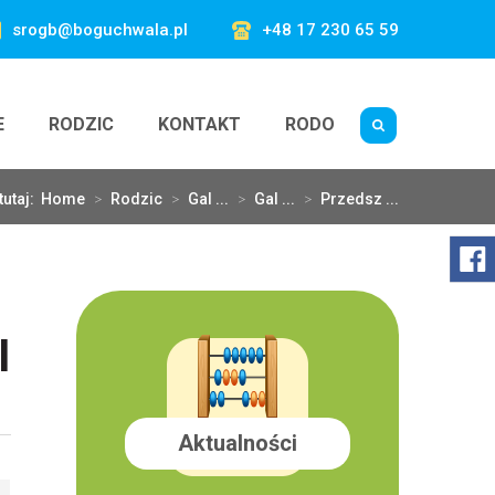
srogb@boguchwala.pl
+48 17 230 65 59
E
RODZIC
KONTAKT
RODO
tutaj:
Home
>
Rodzic
>
Gal ...
>
Gal ...
>
Przedsz ...
I
Aktualności