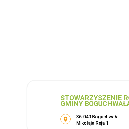
STOWARZYSZENIE R
GMINY BOGUCHWAŁ
Adres pocztowy:
36-040 Boguchwała
Mikołaja Reja 1