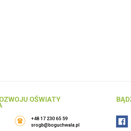
OZWOJU OŚWIATY
BĄD
A
+48 17 230 65 59
srogb@boguchwala.pl