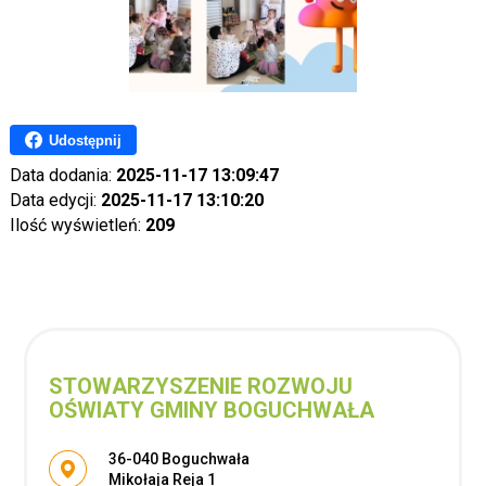
Udostępnij
Data dodania:
2025-11-17 13:09:47
Data edycji:
2025-11-17 13:10:20
Ilość wyświetleń:
209
STOWARZYSZENIE ROZWOJU
OŚWIATY GMINY BOGUCHWAŁA
Adres pocztowy:
36-040 Boguchwała
Mikołaja Reja 1