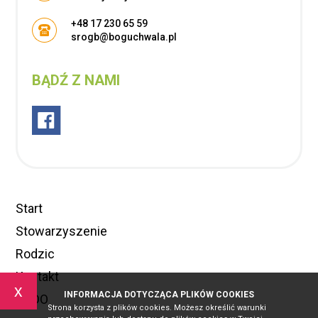
+48 17 230 65 59
srogb@boguchwala.pl
BĄDŹ Z NAMI
Start
Stowarzyszenie
Rodzic
Kontakt
x
INFORMACJA DOTYCZĄCA PLIKÓW COOKIES
RODO
Strona korzysta z plików cookies. Możesz określić warunki