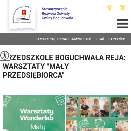
Jesteś tutaj:
Home
>
Rodzic
>
Gal ...
>
Gal ...
>
Przedsz ...
PRZEDSZKOLE BOGUCHWAŁA REJA:
WARSZTATY ''MAŁY
PRZEDSIĘBIORCA''