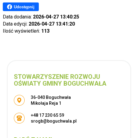
Udostępnij
Data dodania:
2026-04-27 13:40:25
Data edycji:
2026-04-27 13:41:20
Ilość wyświetleń:
113
STOWARZYSZENIE ROZWOJU
OŚWIATY GMINY BOGUCHWAŁA
Adres pocztowy:
36-040 Boguchwała
Mikołaja Reja 1
+48 17 230 65 59
srogb@boguchwala.pl