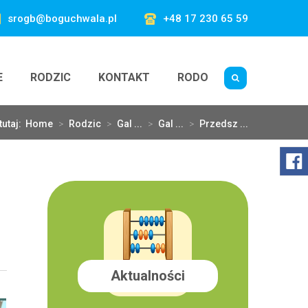
srogb@boguchwala.pl
+48 17 230 65 59
E
RODZIC
KONTAKT
RODO
tutaj:
Home
>
Rodzic
>
Gal ...
>
Gal ...
>
Przedsz ...
Aktualności