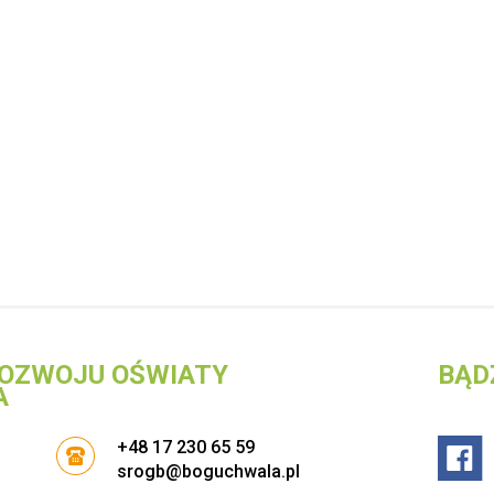
OZWOJU OŚWIATY
BĄD
A
+48 17 230 65 59
srogb@boguchwala.pl